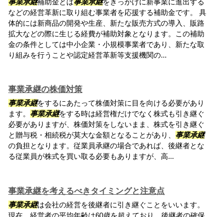
事業承継
補助金とは
事業承継
をきっかけに新事業に進出する
などの経営革新に取り組む事業者を応援する補助金です。 具
体的には新商品の開発や生産、新たな販売方式の導入、販路
拡大などの際に生じる経費が補助対象となります。この補助
金の条件としては中小企業・小規模事業者であり、新たな取
り組みを行うことや認定経営革新等支援機関の...
事業承継の株価対策
事業承継
をするにあたって株価対策に目を向ける必要があり
ます。
事業承継
をする時は経営権だけでなく株式も引き継ぐ
必要がありますが、株価対策をしないまま、株式を引き継ぐ
と贈与税・相続税が莫大な金額となることがあり、
事業承継
の負担となります。従業員承継の場合であれば、後継者とな
る従業員が株式を買い取る必要もありますが、高...
事業承継を考えるべきタイミングと注意点
事業承継
は会社の経営を後継者に引き継ぐことをいいます。
現在、経営者の平均年齢は60歳を超えており、後継者の確保