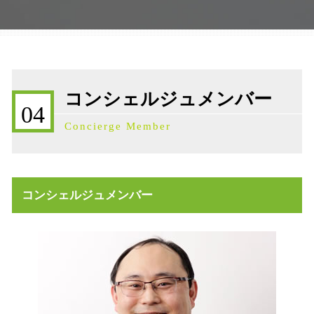
遺産分割協議 調停
売買契約 説明義務違反
相続税 石川県
相続税基礎控除 不動産
不動産 活用 土地
株価対策 石川県
限定承認 弁護士
不動産 寄付 譲渡所得
事業承継補助金 石川県
遺言書 種類
売買 説明義務違反
補助金 石川県
相続税申告
不動産 売却益 節税
相続 石川県
事業承継 注意点
コンシェルジュメンバー
不動産売買契約 委任状
不動産売買契約 石川県
遺産分割調停 申立て
04
不動産 放棄 固定資産税
相続発生 石川県
事業承継 債権債務
Concierge Member
不動産売買契約 代理人
事業承継 石川県
事業承継 会社
不動産売買契約 必要書類
公正証書遺言 証人
不動産売買契約 注意点
相続発生 流れ
不動産 土地 寄付
遺産分割協議 弁護士 司法書士
コンシェルジュメンバー
高齢者 不動産 活用
民法 相続発生日
相続 不動産 活用
事業承継税制 わかりやすく
不動産 活用 コンサル
不動産 相続手続き 必要書類
不動産 寄付 税金
不動産売買契約 ドタキャン 売主