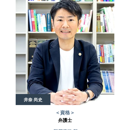
井奈 尚史
＜資格＞
弁護士