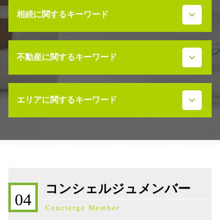
相続に関するキーワード
事業承継 株式譲渡
不動産に関するキーワード
相続税 不動産
事業承継 データ
事業承継 会社
不動産売買契約 ドタキャン 売主
事業承継 m&a
エリアに関するキーワード
不動産売買契約 代理人
事業承継 マッチング
不動産 土地 寄付
限定承認 単純承認
不動産 放棄 固定資産税
相続発生 石川県
相続発生時 手続き
不動産 活用 コンサル
相続税 石川県
遺産分割協議 争い
不動産売買契約書 ない
株価対策 石川県
限定承認 弁護士
不動産売買契約 委任状
相続 石川県
相続放棄 費用
不動産 相続手続き 必要書類
補助金 石川県
民法 相続発生日
コンシェルジュメンバー
売買 説明義務違反
不動産売買契約 石川県
遺留分 放棄
04
不動産 活用 土地
事業承継補助金 石川県
相続放棄 必要書類
Concierge Member
不動産売買契約 必要書類
事業承継 石川県
相続人 行方不明