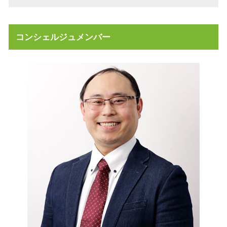
相続 不動産 活用
事業承継税制 わかりやすく
不動産 売却益 節税
遺言書 作成
不動産売買契約 弁護士
遺産分割協議 弁護士 司法書士
コンシェルジュメンバー
不動産売買契約 流れ
事業承継 株価を下げる
不動産 寄付 税金
事業承継 引継ぎ補助金
不動産 寄付 譲渡所得
不動産 放棄 管理責任
売買契約 説明義務違反
不動産売買契約 売主