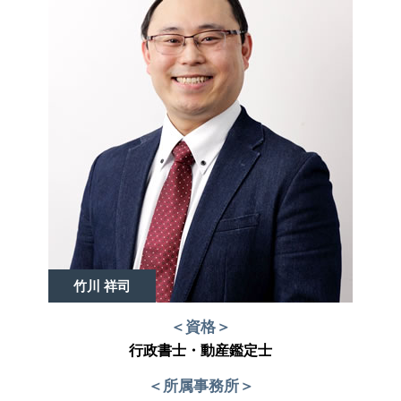
不動産売買契約 代理人
相続 不動産 活用
不動産 放棄 固定資産税
竹川 祥司
＜資格＞
行政書士・動産鑑定士
＜所属事務所＞