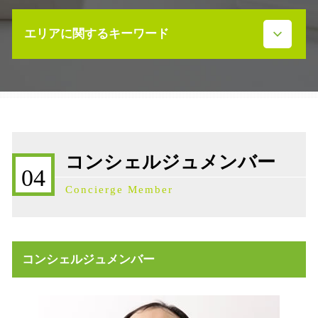
遺産分割協議 弁護士 司法書士
不動産売買契約 流れ
事業承継 注意点
エリアに関するキーワード
不動産 売却益 節税
事業承継 株価対策
不動産売買契約 必要書類
相続税対策 現金
不動産売買契約 注意点
相続発生 石川県
株式 相続発生日
不動産 放棄 管理責任
相続 石川県
遺言書 作成
売買契約 説明義務違反
事業承継補助金 石川県
事業承継 マッチング
不動産売買契約 弁護士
相続税 石川県
相続放棄 費用
不動産売買契約 委任状
不動産売買契約 石川県
事業承継 節税
コンシェルジュメンバー
不動産 寄付 譲渡所得
事業承継 石川県
事業承継 引継ぎ補助金
04
高齢者 不動産 活用
補助金 石川県
事業承継 データ
Concierge Member
不動産売買契約 ドタキャン 売主
株価対策 石川県
限定承認 弁護士
不動産売買契約 売主
相続発生時 手続き
不動産 寄付 税金
事業承継 第三者
売買 説明義務違反
事業承継 相談
コンシェルジュメンバー
不動産 相続手続き 必要書類
事業承継 生命保険
不動産売買契約書 ない
遺留分 放棄
不動産 活用 土地