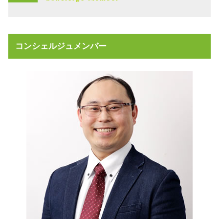
不動産 放棄 固定資産税
相続発生 石川県
事業承継 代表者借入
不動産 寄付 税金
事業承継 株式譲渡
高齢者 不動産 活用
相続放棄 必要書類
不動産 放棄 管理責任
相続発生 流れ
コンシェルジュメンバー
不動産売買契約 ドタキャン 売主
事業承継 生前贈与
不動産 相続手続き 必要書類
事業承継 後継者
相続 不動産 活用
不動産売買契約 委任状
不動産売買契約 必要書類
不動産売買契約書 ない