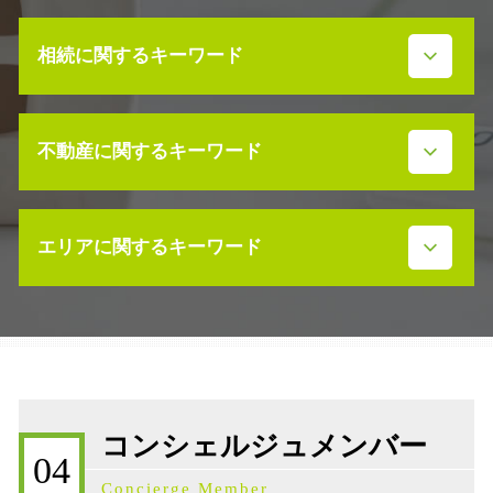
相続に関するキーワード
事業承継 生命保険
不動産に関するキーワード
相続放棄 デメリット
事業承継 株価対策
事業承継 進め方
売買 説明義務違反
事業承継 引継ぎ補助金
エリアに関するキーワード
不動産 売却益 節税
事業承継 節税
不動産売買契約 代理人
限定承認 代理人
不動産 活用 コンサル
不動産売買契約 石川県
事業承継 m&a
不動産 寄付 譲渡所得
相続 石川県
m&a 株式譲渡
不動産 土地 寄付
事業承継補助金 石川県
株式 相続発生日
不動産 活用 土地
補助金 石川県
限定承認 弁護士
不動産売買契約 弁護士
事業承継 石川県
遺留分侵害額請求 時効
コンシェルジュメンバー
売買契約 説明義務違反
相続税 石川県
遺産分割協議 調停
04
不動産売買契約 流れ
株価対策 石川県
事業承継 債権債務
Concierge Member