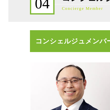
04
事業承継 債権債務
Concierge Member
相続発生 確定申告
限定承認 弁護士
事業承継 節税
相続税申告
事業承継 相談
コンシェルジュメンバ
相続税基礎控除 不動産
相続発生 流れ
事業承継 マッチング
事業承継 株価を下げる
事業承継 引継ぎ補助金