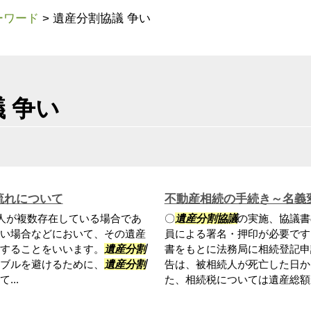
ーワード
>
遺産分割協議 争い
 争い
流れについて
不動産相続の手続き～名義
人が複数存在している場合であ
〇
遺産分割協議
の実施、協議書
い場合などにおいて、その遺産
員による署名・押印が必要です
することをいいます。
遺産分割
書をもとに法務局に相続登記申
ブルを避けるために、
遺産分割
告は、被相続人が死亡した日か
...
た、相続税については遺産総額か