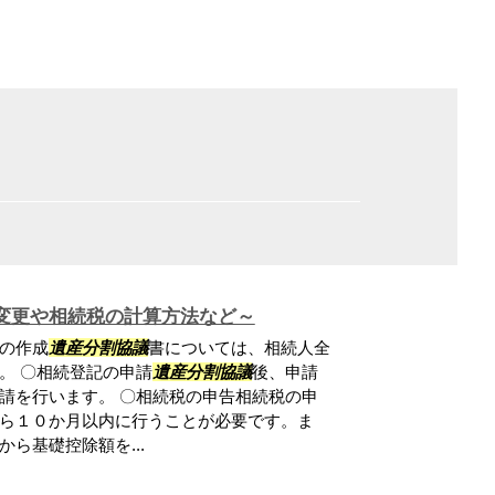
変更や相続税の計算方法など～
の作成
遺産分割協議
書については、相続人全
。 〇相続登記の申請
遺産分割協議
後、申請
請を行います。 〇相続税の申告相続税の申
ら１０か月以内に行うことが必要です。ま
ら基礎控除額を...