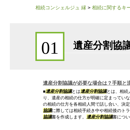
相続コンシェルジュ 縁
>
相続に関するキ
01
遺産分割協議
遺産分割協議が必要な場合は？手順と
■
遺産分割協議
とは
遺産分割協議
とは、相続
り、遺産の相続の仕方が明確に定まっていな
の相続の仕方を各相続人間で話し合い、決定
協議
に際しては相続手続き中や相続後のトラ
協議
書を作成します。
遺産分割協議
書について