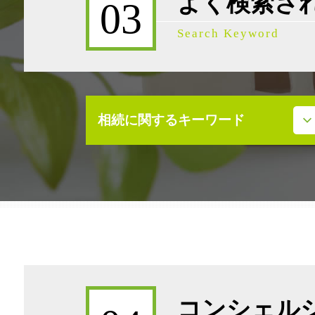
よく検索さ
03
Search Keyword
相続に関するキーワード
相続税 不動産
事業承継税制 わかりやすく
相続放棄 デメリット
事業承継 株価対策
遺言書 種類
事業承継 借入金
事業承継 後継者
事業承継補助金
コンシェル
相続税 配偶者控除