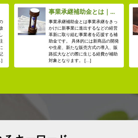
.
事業承継補助金とは｜...
の
事業承継補助金とは事業承継をきっ
放
かけに新事業に進出するなどの経営
し
革新に取り組む事業者を応援する補
注
助金です。 具体的には新商品の開発
に
や生産、新たな販売方式の導入、販
記
路拡大などの際に生じる経費が補助
]
対象となります。 […]