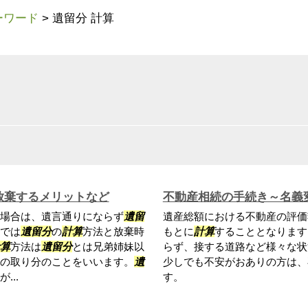
ーワード
>
遺留分 計算
放棄するメリットなど
不動産相続の手続き～名義
場合は、遺言通りにならず
遺留
遺産総額における不動産の評価
では
遺留分
の
計算
方法と放棄時
もとに
計算
することとなります
算
方法は
遺留分
とは兄弟姉妹以
らず、接する道路など様々な状
の取り分のことをいいます。
遺
少しでも不安がおありの方は、
..
す。