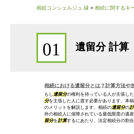
相続コンシェルジュ 縁
>
相続に関するキ
01
遺留分 計算
相続における遺留分とは？計算方法や
もし
遺留分
の権利を持っている人が主張した
分
を主張した人に渡す必要があります。本稿
のメリットを解説します。相続の
遺留分
の
計
外の相続人に保障されている最低限度の遺産
留分
を
計算
するにあたり、法定相続分の割合が.