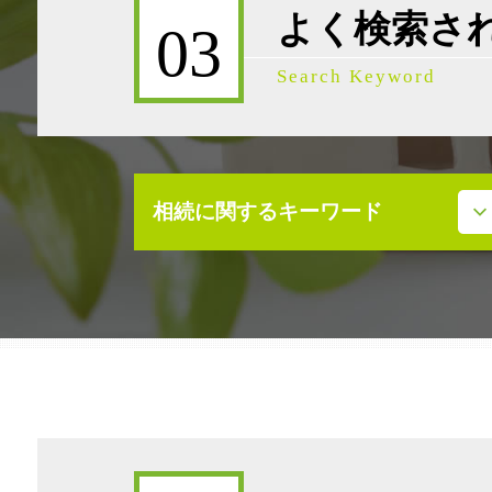
よく検索さ
03
Search Keyword
相続に関するキーワード
事業承継補助金
相続放棄 必要書類
遺産分割協議 調停
相続放棄 デメリット
遺産分割調停 申立て
限定承認 代理人
事業承継 株式移転
事業承継 会社