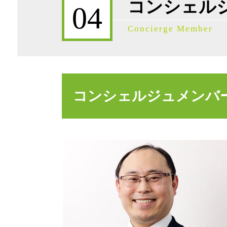
コンシェル
事業承継税制 要件
04
事業承継 m&a
Concierge Member
相続税対策 現金
事業承継 借入金
事業承継 債権債務
事業承継 進め方
事業承継 節税
コンシェルジュメンバ
相続放棄 費用
遺言書 作成
事業承継税制 わかりやすく
遺産相続 限定承認とは
公正証書遺言 証人