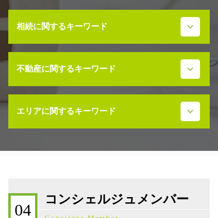
相続に関するキーワード
遺産相続 限定承認とは
不動産に関するキーワード
遺産分割協議 弁護士 司法書士
相続放棄 費用
事業承継 株式移転
不動産 放棄 管理責任
事業承継 生前贈与
エリアに関するキーワード
不動産 土地 寄付
遺留分 放棄
不動産売買契約 売主
事業承継補助金
不動産 寄付 譲渡所得
相続 石川県
m&a 株式譲渡
不動産売買契約書 ない
不動産売買契約 石川県
事業承継 データ
高齢者 不動産 活用
株価対策 石川県
事業承継 相談
不動産売買契約 弁護士
補助金 石川県
民法 相続発生日
不動産売買契約 注意点
相続発生 石川県
事業承継 進め方
コンシェルジュメンバー
売買 説明義務違反
事業承継 石川県
相続税 不動産
04
不動産売買契約 委任状
事業承継補助金 石川県
相続発生 確定申告
Concierge Member