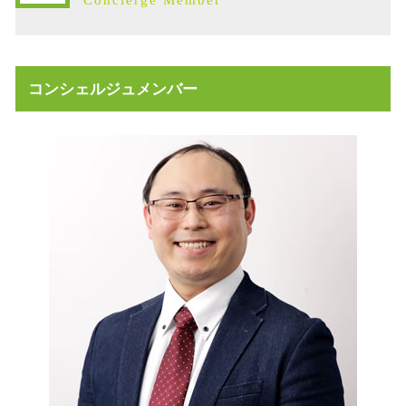
不動産売買契約 ドタキャン 売主
相続税 石川県
事業承継 株価を下げる
不動産売買契約 流れ
相続税基礎控除 不動産
不動産 寄付 税金
相続放棄 デメリット
不動産 相続手続き 必要書類
遺留分侵害額請求 時効
コンシェルジュメンバー
不動産 売却益 節税
相続発生時 手続き
不動産 活用 土地
限定承認 代理人
不動産 活用 コンサル
相続 不動産 活用
不動産 放棄 遺産
売買契約 説明義務違反