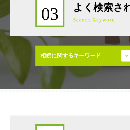
よく検索さ
03
Search Keyword
相続に関するキーワード
相続放棄 必要書類
事業承継 株式譲渡
遺産相続 限定承認とは
民法 相続発生日
遺産分割協議 調停
事業承継 第三者
事業承継補助金
事業承継 節税