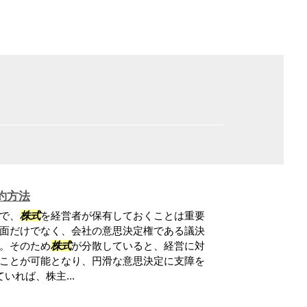
約方法
で、
株式
を経営者が保有しておくことは重要
面だけでなく、会社の意思決定権である議決
。そのため
株式
が分散していると、経営に対
ことが可能となり、円滑な意思決定に支障を
いれば、株主...