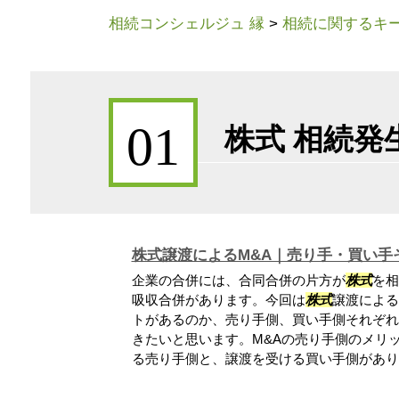
相続コンシェルジュ 縁
>
相続に関するキ
01
株式 相続発
株式譲渡によるM&A｜売り手・買い手
企業の合併には、合同合併の片方が
株式
を相
吸収合併があります。今回は
株式
譲渡による
トがあるのか、売り手側、買い手側それぞれ
きたいと思います。M&Aの売り手側のメリ
る売り手側と、譲渡を受ける買い手側があり..