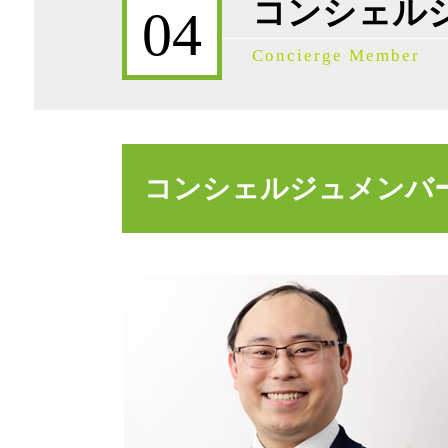
コンシェル
限定承認 弁護士
04
公正証書遺言 証人
Concierge Member
事業承継 進め方
相続放棄 デメリット
事業承継 注意点
事業承継 会社
遺言書 作成
コンシェルジュメンバ
相続税 不動産
相続税対策 現金
事業承継 株価を下げる
事業承継 データ
事業承継 引継ぎ補助金