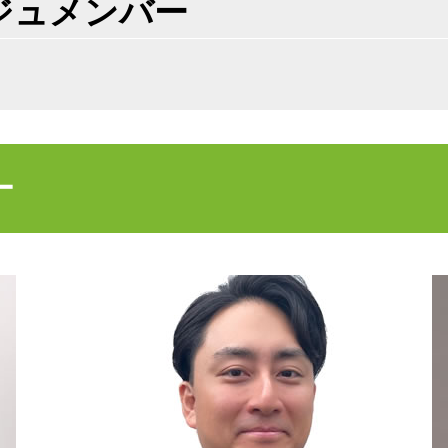
ジュメンバー
不動産売買契約 売主
売買 説明義務違反
不動産売買契約 必要書類
相続 不動産 活用
不動産売買契約 流れ
不動産 放棄 固定資産税
不動産 相続手続き 必要書類
ー
不動産 放棄 管理責任
不動産 活用 土地
不動産 寄付 税金
高齢者 不動産 活用
不動産 寄付 譲渡所得