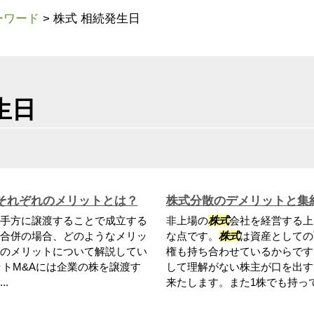
ーワード
>
株式 相続発生日
生日
それぞれのメリットとは？
株式分散のデメリットと集
手方に譲渡することで成立する
非上場の
株式
会社を経営する上
合併の場合、どのようなメリッ
な点です。
株式
は資産としての
のメリットについて解説してい
権も持ち合わせているからです
ットM&Aには企業の株を譲渡す
して理解がない株主が口を出す
.
来たします。また1株でも持って