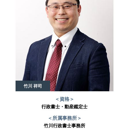
不動産 活用 コンサル
相続 不動産 活用
竹川 祥司
＜資格＞
行政書士・動産鑑定士
＜所属事務所＞
竹川行政書士事務所