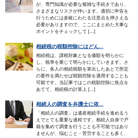
が、専門知識が必要な複雑な手続きであり、
さまざまなリスクが伴います。適切に申告を
行うためには多岐にわたる注意点を押さえる
必要がありますので、ここにまとめた大事な
ポイントをチェックして […]
相続税の税額控除にはどん...
相続税は、課税対象となる価額を明らかに
し、税率を乗じて明らかにしていきます。さ
らに、各人の相続税額を算出したあとで所定
の要件を満たせば税額控除を適用することも
可能です。当記事ではこの税額控除に焦点を
あてて、相続税の計算上 […]
相続人の調査を弁護士に依...
「相続人の調査」は遺産相続手続を進めるう
えでとても重要な過程です。相続人自身で戸
籍を集めて調査を行うことも不可能ではあり
ませんが、悩むこと・苦労することも多く、