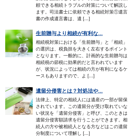
頼できる相続トラブルの対策について解説し
ます。司法書士に依頼できる相続対策①遺言
書の作成遺言書は、遺 […]
生前贈与より相続が有利な...
相続税対策における「生前贈与」と「相続」
の選択は、税負担を大きく左右するポイント
となります。一般的に、計画的な生前贈与は
相続税の節税に効果的だと言われています
が、状況によっては相続の方が有利になるケ
ースもありますので、よ […]
遺留分侵害とは？対処法や...
法律上、特定の相続人には遺産の一部が留保
されています。この遺留分が受け取れていな
い状況を「遺留分侵害」と呼び、このときは
遺留分侵害額請求を行うことができます。相
続人の方や被相続人となる方などはこの遺留
分制度について理解し […]