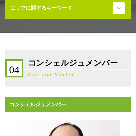
不動産 相続手続き 必要書類
相続発生 流れ
エリアに関するキーワード
不動産 寄付 譲渡所得
事業承継 進め方
不動産 放棄 遺産
相続発生 確定申告
不動産 土地 寄付
相続 石川県
遺産分割調停 申立て
不動産売買契約 ドタキャン 売主
事業承継 石川県
遺留分 放棄
不動産売買契約 注意点
事業承継補助金 石川県
事業承継 株価対策
売買 説明義務違反
株価対策 石川県
事業承継補助金
不動産 放棄 固定資産税
相続税 石川県
事業承継 節税
コンシェルジュメンバー
不動産売買契約 必要書類
相続発生 石川県
遺産相続 限定承認とは
04
不動産売買契約 流れ
補助金 石川県
事業承継 対策
Concierge Member
不動産 寄付 税金
不動産売買契約 石川県
相続税 不動産
不動産売買契約 委任状
事業承継税制 わかりやすく
不動産売買契約 売主
事業承継 m&a
不動産売買契約 弁護士
事業承継 相談
コンシェルジュメンバー
不動産 活用 土地
事業承継 株式譲渡
不動産 売却益 節税
限定承認 代理人
売買契約 説明義務違反
不動産 放棄 管理責任