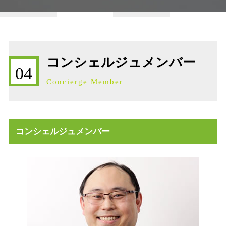
株価対策 石川県
遺言書 種類
不動産 活用 コンサル
相続発生 石川県
遺産分割協議 争い
不動産売買契約 注意点
不動産売買契約 石川県
遺産分割調停 申立て
高齢者 不動産 活用
事業承継 石川県
事業承継補助金
不動産 土地 寄付
補助金 石川県
事業承継 生前贈与
コンシェルジュメンバー
不動産売買契約 流れ
相続税 石川県
事業承継 m&a
04
不動産 寄付 譲渡所得
事業承継補助金 石川県
事業承継 株式移転
Concierge Member
不動産売買契約書 ない
相続 石川県
相続税申告
不動産 放棄 管理責任
事業承継 債権債務
売買 説明義務違反
遺留分侵害額請求 時効
不動産 寄付 税金
事業承継 対策
コンシェルジュメンバー
不動産売買契約 必要書類
事業承継 株価を下げる
売買契約 説明義務違反
事業承継 代表者借入
不動産売買契約 売主
不動産売買契約 委任状
不動産売買契約 代理人
不動産 放棄 固定資産税