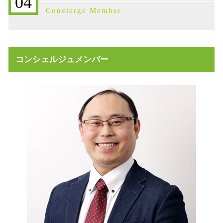
04
不動産売買契約 委任状
相続 石川県
遺産相続 限定承認とは
Concierge Member
不動産 放棄 固定資産税
不動産売買契約 石川県
事業承継 相談
高齢者 不動産 活用
事業承継 株価を下げる
不動産売買契約 ドタキャン 売主
事業承継 代表者借入
不動産売買契約書 ない
限定承認 単純承認
コンシェルジュメンバー
不動産売買契約 売主
事業承継 m&a
売買契約 説明義務違反
事業承継 後継者
不動産 活用 コンサル
不動産売買契約 代理人
不動産 放棄 遺産
不動産売買契約 弁護士