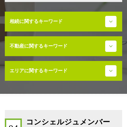
相続に関するキーワード
相続税 配偶者控除
不動産に関するキーワード
遺産分割協議 弁護士 司法書士
事業承継 会社
限定承認 代理人
不動産 放棄 管理責任
事業承継 データ
エリアに関するキーワード
不動産 相続手続き 必要書類
事業承継 注意点
不動産 活用 土地
公正証書遺言 証人
不動産 寄付 税金
事業承継 石川県
相続放棄 デメリット
不動産 寄付 譲渡所得
相続発生 石川県
相続税 不動産
不動産 土地 寄付
株価対策 石川県
遺留分 放棄
不動産売買契約 注意点
相続税 石川県
事業承継 節税
不動産 売却益 節税
補助金 石川県
事業承継 第三者
コンシェルジュメンバー
不動産売買契約 流れ
事業承継補助金 石川県
相続発生 確定申告