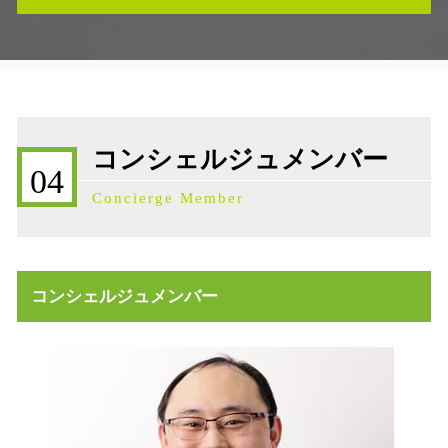
不動産売買契約 ドタキャン 売主
相続放棄 デメリット
相続 不動産 活用
相続 石川県
事業承継 引継ぎ補助金
不動産売買契約 代理人
相続税 石川県
限定承認 代理人
不動産 活用 土地
相続発生 石川県
遺産分割協議 争い
不動産 放棄 固定資産税
株価対策 石川県
相続税申告
不動産 放棄 遺産
不動産売買契約 石川県
事業承継 会社
コンシェルジュメンバー
不動産 相続手続き 必要書類
補助金 石川県
相続発生時 手続き
04
不動産 寄付 譲渡所得
事業承継 石川県
事業承継 節税
Concierge Member
不動産売買契約書 ない
事業承継補助金 石川県
遺留分 放棄
不動産売買契約 流れ
事業承継 注意点
不動産 土地 寄付
事業承継 生前贈与
不動産売買契約 必要書類
事業承継 株式移転
コンシェルジュメンバー
売買契約 説明義務違反
事業承継 債権債務
不動産売買契約 弁護士
遺産相続 限定承認とは
不動産 寄付 税金
不動産 放棄 管理責任
不動産 売却益 節税
不動産売買契約 売主