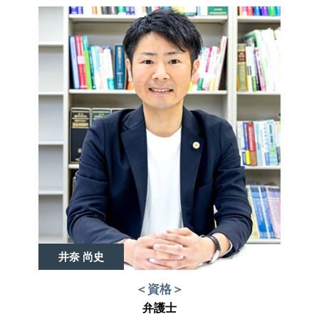
井奈 尚史
＜資格＞
弁護士