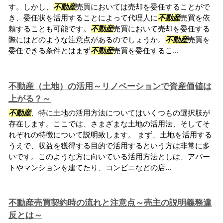
す。しかし、
不動産
売買においては売却を委任することがで
き、委任状を活用することによって代理人に
不動産
売買を依
頼することも可能です。
不動産
売買において売却を委任する
際にはどのような注意点があるのでしょうか。
不動産
売買を
委任できる条件とはまず
不動産
売買を委任するこ...
不動産（土地）の活用～リノベーションで資産価値は
上がる？～
不動産
、特に土地の活用方法についてはいくつもの選択肢が
存在します。ここでは、さまざまな土地の活用法、そしてそ
れぞれの特徴について説明致します。 まず、土地を活用する
うえで、収益を獲得する目的で活用するという方は非常に多
いです。このような方に向いている活用方法としは、アパー
トやマンションを建てたり、コンビニなどの店...
不動産売買契約時の流れと注意点～売主の説明義務違
反とは～