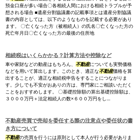
預金口座が多い場合〇各相続人間における相続トラブルが予
想される場合 ■遺産分割協議書の記載事項とは遺産分割協議
書の内容としては、以下のようなものを記載する必要があり
ます。 〇亡くなった方（被相続人）の氏名〇亡くなった方の
死亡年月日〇亡くなった方の最後の住所地
相続税はいくらかかる？計算方法や控除など
車や家財などの動産はもちろん、
不動産
についても実勢価格
などを用いて算出します。このとき、適正な
不動産
価格を算
出することが、適正な相続税申告をすることにつながりま
す。少しでも不安がおありの方は、専門家にご相談いただく
ことをおすすめします。 〇基礎控除額の算出基礎控除額は、
３０００万円＋法定相続人の数×６００万円をし...
不動産売買で売却を委任する際の注意点や委任状の書
き方について
不動産
の売買を行うには原則として本人が行う必要がありま