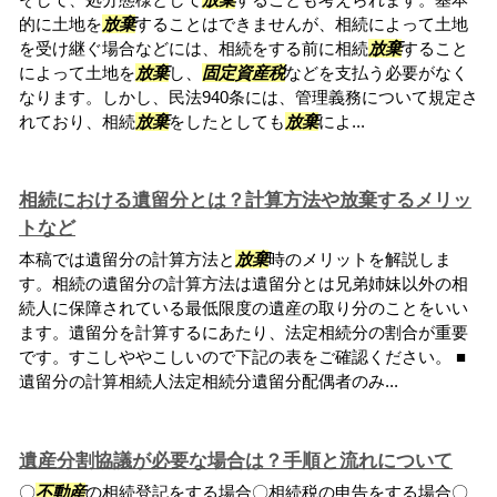
的に土地を
放棄
することはできませんが、相続によって土地
を受け継ぐ場合などには、相続をする前に相続
放棄
すること
によって土地を
放棄
し、
固定資産税
などを支払う必要がなく
なります。しかし、民法940条には、管理義務について規定さ
れており、相続
放棄
をしたとしても
放棄
によ...
相続における遺留分とは？計算方法や放棄するメリッ
トなど
本稿では遺留分の計算方法と
放棄
時のメリットを解説しま
す。相続の遺留分の計算方法は遺留分とは兄弟姉妹以外の相
続人に保障されている最低限度の遺産の取り分のことをいい
ます。遺留分を計算するにあたり、法定相続分の割合が重要
です。すこしややこしいので下記の表をご確認ください。 ■
遺留分の計算相続人法定相続分遺留分配偶者のみ...
遺産分割協議が必要な場合は？手順と流れについて
〇
不動産
の相続登記をする場合〇相続税の申告をする場合〇