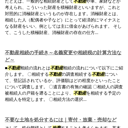
たとえば、一般的な相続財産として
不動産
や車、家財などが
考えられ、こういった財産を積極財産といいますが、これと
対照的に消極財産というものが存在します。消極財産とは、
相続した人（配偶者や子など）にとって経済的にマイナスと
なる財産をいい、例としては主に借金があげられます。 そし
て、こうした積極財産、消極財産の存在の仕方...
不動産相続の手続き～名義変更や相続税の計算方法な
ど～
■
不動産
相続の流れとは
不動産
相続の流れについて以下にご紹
介します。 〇相続する
不動産
の調査相続する
不動産
につい
て、登記話されているか、評価額はどの程度かといったこと
について調査します。 〇遺言書の有無の確認 〇相続人の調査
被相続人の戸籍を遡ることにより、
不動産
を相続する予定の
相続人を特定します。 〇相続方法の選択...
不要な土地を処分するには｜寄付・放棄・売却など
そして、処分態様として
放棄
することも考えられます。基本