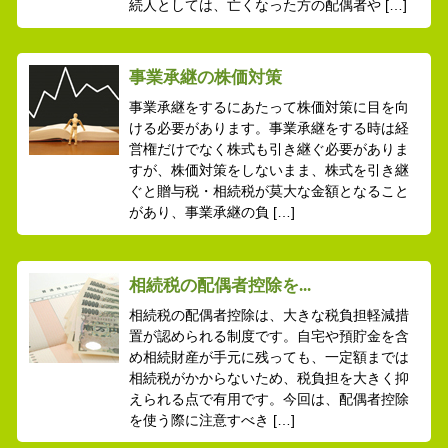
続人としては、亡くなった方の配偶者や […]
事業承継の株価対策
事業承継をするにあたって株価対策に目を向
ける必要があります。事業承継をする時は経
営権だけでなく株式も引き継ぐ必要がありま
すが、株価対策をしないまま、株式を引き継
ぐと贈与税・相続税が莫大な金額となること
があり、事業承継の負 […]
相続税の配偶者控除を...
相続税の配偶者控除は、大きな税負担軽減措
置が認められる制度です。自宅や預貯金を含
め相続財産が手元に残っても、一定額までは
相続税がかからないため、税負担を大きく抑
えられる点で有用です。今回は、配偶者控除
を使う際に注意すべき […]