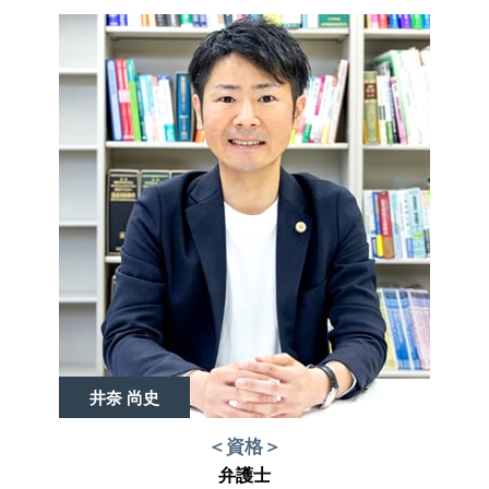
井奈 尚史
＜資格＞
弁護士