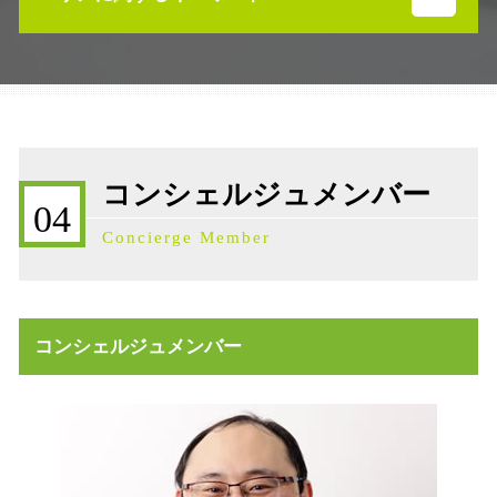
遺留分侵害額請求 時効
不動産 放棄 管理責任
事業承継 借入金
不動産 活用 土地
相続税 石川県
事業承継 対策
不動産 放棄 遺産
事業承継 石川県
事業承継税制 要件
売買契約 説明義務違反
株価対策 石川県
相続発生 流れ
不動産売買契約 委任状
相続 石川県
事業承継 進め方
不動産 相続手続き 必要書類
補助金 石川県
相続税対策 現金
コンシェルジュメンバー
不動産 寄付 税金
相続発生 石川県
限定承認 単純承認
04
不動産売買契約 売主
事業承継補助金 石川県
相続放棄 費用
Concierge Member
不動産売買契約 流れ
不動産売買契約 石川県
遺産相続 限定承認とは
相続 不動産 活用
相続税基礎控除 不動産
高齢者 不動産 活用
事業承継 債権債務
不動産 活用 コンサル
事業承継 株式譲渡
コンシェルジュメンバー
不動産 土地 寄付
相続発生 確定申告
不動産売買契約 代理人
限定承認 デメリット
不動産売買契約 注意点
売買 説明義務違反
不動産売買契約 必要書類
不動産売買契約 ドタキャン 売主