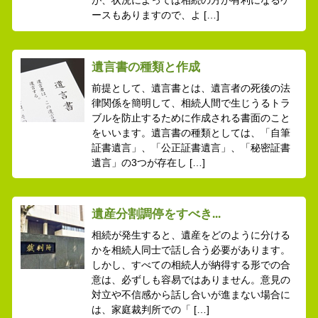
が、状況によっては相続の方が有利になるケ
ースもありますので、よ […]
遺言書の種類と作成
前提として、遺言書とは、遺言者の死後の法
律関係を簡明して、相続人間で生じうるトラ
ブルを防止するために作成される書面のこと
をいいます。遺言書の種類としては、「自筆
証書遺言」、「公正証書遺言」、「秘密証書
遺言」の3つが存在し […]
遺産分割調停をすべき...
相続が発生すると、遺産をどのように分ける
かを相続人同士で話し合う必要があります。
しかし、すべての相続人が納得する形での合
意は、必ずしも容易ではありません。意見の
対立や不信感から話し合いが進まない場合に
は、家庭裁判所での「 […]