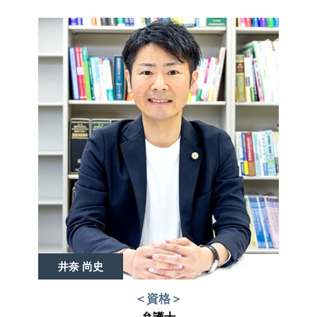
井奈 尚史
＜資格＞